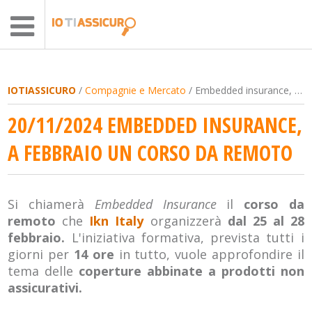
IOTIASSICURO
/
Compagnie e Mercato
/ Embedded insurance, a febbraio un corso da remoto
20/11/2024 EMBEDDED INSURANCE,
A FEBBRAIO UN CORSO DA REMOTO
Si chiamerà
Embedded Insurance
il
corso da
remoto
che
Ikn Italy
organizzerà
dal 25 al 28
febbraio.
L'iniziativa formativa, prevista tutti i
giorni per
14 ore
in tutto, vuole approfondire il
tema delle
coperture abbinate a prodotti non
assicurativi.