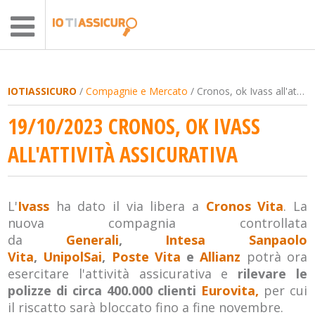
IOTIASSICURO
/
Compagnie e Mercato
/ Cronos, ok Ivass all'attività assicurativa
19/10/2023 CRONOS, OK IVASS
ALL'ATTIVITÀ ASSICURATIVA
L'
Ivass
ha dato il via libera a
Cronos Vita
. La
nuova compagnia controllata
da
Generali
,
Intesa Sanpaolo
Vita
,
UnipolSai
,
Poste Vita
e
Allianz
potrà ora
esercitare l'attività assicurativa e
rilevare le
polizze di circa 400.000 clienti
Eurovita,
per cui
il riscatto sarà bloccato fino a fine novembre.