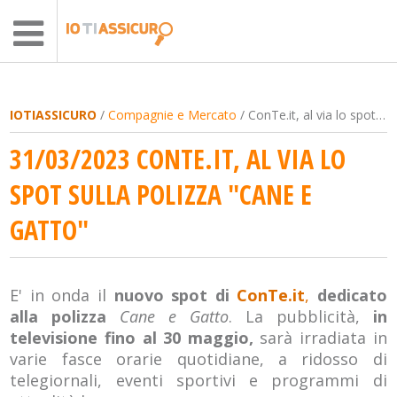
IOTIASSICURO
/
Compagnie e Mercato
/ ConTe.it, al via lo spot sulla polizza "Cane e Gatto"
31/03/2023 CONTE.IT, AL VIA LO
SPOT SULLA POLIZZA "CANE E
GATTO"
E' in onda il
nuovo spot di
ConTe.it
,
dedicato
alla polizza
Cane e Gatto
. La pubblicità,
in
televisione fino al 30 maggio,
sarà irradiata in
varie fasce orarie quotidiane, a ridosso di
telegiornali, eventi sportivi e programmi di