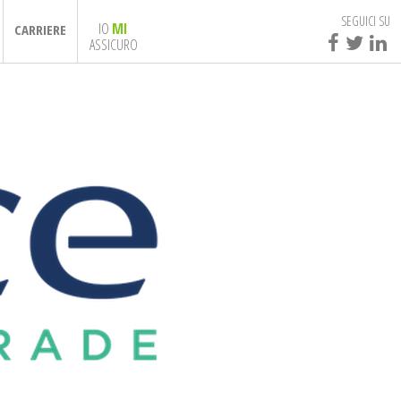
SEGUICI SU
IO
MI
CARRIERE
ASSICURO