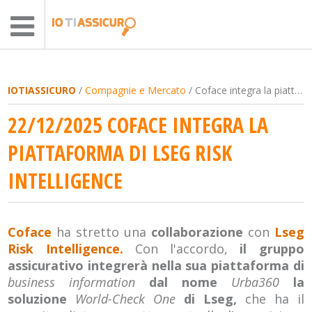
IOTIASSICURO
/
Compagnie e Mercato
/ Coface integra la piattaforma di Lseg Risk Intelligence
22/12/2025 COFACE INTEGRA LA
PIATTAFORMA DI LSEG RISK
INTELLIGENCE
Coface
ha stretto una
collaborazione
con
Lseg
Risk Intelligence.
Con l'accordo,
il gruppo
assicurativo integrerà nella sua piattaforma di
business information
dal nome
Urba360
la
soluzione
World-Check One
di Lseg,
che ha il