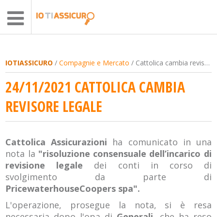
IOTIASSICURO
/
Compagnie e Mercato
/ Cattolica cambia revisore legale
24/11/2021 CATTOLICA CAMBIA
REVISORE LEGALE
Cattolica Assicurazioni
ha comunicato in una
nota la
"risoluzione consensuale dell’incarico di
revisione legale
dei conti in corso di
svolgimento da parte di
PricewaterhouseCoopers spa".
L'operazione, prosegue la nota, si è resa
necessaria dopo l'opa di
Generali,
che ha reso