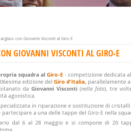
arglass con Giovanni Visconti al Giro-E
CON GIOVANNI VISCONTI AL GIRO-E
ropria squadra al
Giro-E
- competizione dedicata all
 106esima edizione del
Giro d'Italia,
parallelamente a
apitanato da
Giovanni Visconti
(
nella foto
), tre vol
vità agonistica.
pecializzata in riparazione e sostituzione di cristall
o partecipare a una delle tappe del Giro-E nella squa
dario dal 6 al 28 maggio e si compone di 20 tap
 Roma.