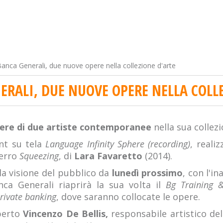
anca Generali, due nuove opere nella collezione d'arte
ERALI, DUE NUOVE OPERE NELLA COLL
ere di due artiste contemporanee
nella sua collezi
int su tela
Language Infinity Sphere (recording)
, reali
ferro
Squeezing
, di
Lara Favaretto
(2014).
la visione del pubblico da
lunedì prossimo
, con l'i
ca Generali riaprirà la sua volta il
Bg Training &
rivate banking
, dove saranno collocate le opere.
sperto
Vincenzo De Bellis,
responsabile artistico de