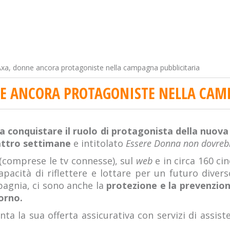
Axa, donne ancora protagoniste nella campagna pubblicitaria
NE ANCORA PROTAGONISTE NELLA CAM
 a conquistare il ruolo di protagonista della nuov
attro settimane
e intitolato
Essere Donna non dovrebb
e (comprese le tv connesse), sul
web
e in circa 160 c
apacità di riflettere e lottare per un futuro diver
gnia, ci sono anche la
protezione e la prevenzione
iorno.
nta la sua offerta assicurativa con servizi di assis