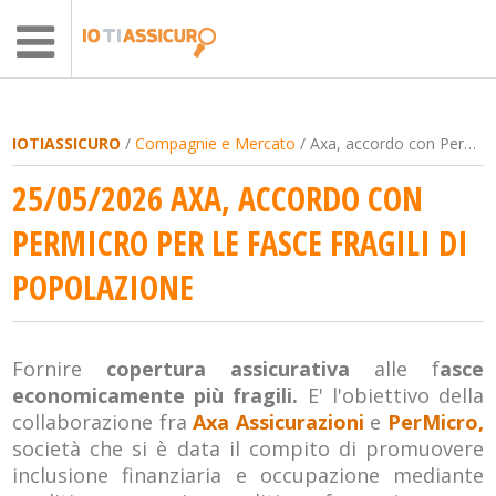
IOTIASSICURO
/
Compagnie e Mercato
/ Axa, accordo con PerMicro per le fasce fragili di popolazione
25/05/2026 AXA, ACCORDO CON
PERMICRO PER LE FASCE FRAGILI DI
POPOLAZIONE
Fornire
copertura assicurativa
alle f
asce
economicamente più fragili.
E' l'obiettivo della
collaborazione fra
Axa Assicurazioni
e
PerMicro,
società che si è data il compito di promuovere
inclusione finanziaria e occupazione mediante