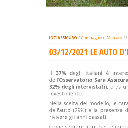
IOTIASSICURO
/
Compagnie e Mercato
/ L
03/12/2021 LE AUTO D
Il
37%
degli italiani è inter
dell’
Osservatorio Sara Assicura
32% degli intervistati),
o da u
investimento.
Nella scelta del modello, le car
dell'auto (29%) e la presenza d
rivivere gli anni passati.
Come sempre, il prezzo è impor