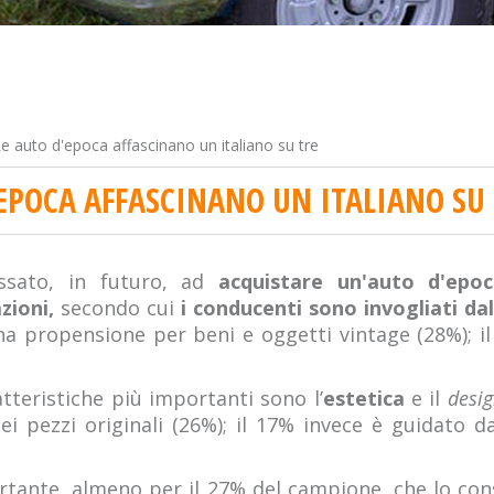
e auto d'epoca affascinano un italiano su tre
'EPOCA AFFASCINANO UN ITALIANO SU
essato, in futuro, ad
acquistare un'auto d'epo
zioni,
secondo cui
i conducenti sono invogliati dall
na propensione per beni e oggetti vintage (28%); i
atteristiche più importanti sono l’
estetica
e il
desi
ei pezzi originali (26%); il 17% invece è guidato da
tante, almeno per il 27% del campione, che lo consi