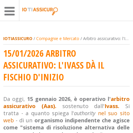
IOTIASSICURO
/
Compagnie e Mercato
/ Arbitro assicurativo: l'Ivass dà il fischio d'inizio
15/01/2026 ARBITRO
ASSICURATIVO: L'IVASS DÀ IL
FISCHIO D'INIZIO
Da oggi,
15 gennaio 2026, è operativo l'
arbitro
assicurativo (Aas).
sostenuto dall'
Ivass.
Si
tratta - a quanto spiega l'
authority
nel suo sito
web
- di un
organismo indipendente che agisce
come "sistema di risoluzione alternativa delle