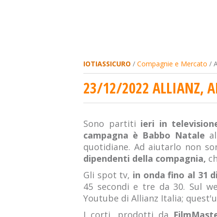
IOTIASSICURO
/
Compagnie e Mercato
/ A
23/12/2022 ALLIANZ, A
Sono partiti
ieri in televisio
campagna è Babbo Natale
al
quotidiane. Ad aiutarlo non son
dipendenti della compagnia,
ch
Gli spot tv,
in onda fino al 31 
45 secondi e tre da 30. Sul we
Youtube di Allianz Italia; quest
I corti, prodotti da
FilmMast