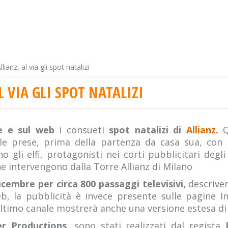
llianz, al via gli spot natalizi
L VIA GLI SPOT NATALIZI
ne e sul web
i consueti
spot natalizi di
Allianz.
Q
le prese, prima della partenza da casa sua, con 
o gli elfi, protagonisti nei corti pubblicitari degl
e intervengono dalla Torre Allianz di Milano
dicembre per circa 800 passaggi televisivi,
descrive
b, la pubblicità è invece presente sulle pagine 
'ultimo canale mostrerà anche una versione estesa di
er Productions,
sono stati realizzati dal regista
R